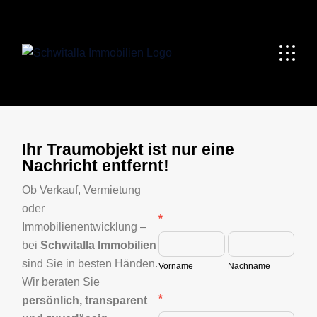
Ihr Traumobjekt ist nur eine
Nachricht entfernt!
Ob Verkauf, Vermietung
oder
Kontakt
*
Immobilienentwicklung –
Vorname
Nachname
bei
Schwitalla Immobilien
sind Sie in besten Händen.
Vorname
Nachname
Wir beraten Sie
*
persönlich, transparent