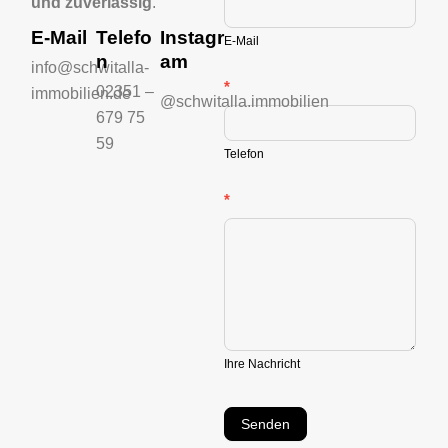
und zuverlässig
.
E-Mail
Telefo
Instagr
E-Mail
n
am
info@schwitalla-
*
02351 –
immobilien.de
@schwitalla.immobilien
679 75
59
Telefon
*
Ihre Nachricht
Senden