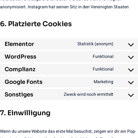
anonymisiert. Instagram hat seinen Sitz in den Vereinigten Staaten
6. Platzierte Cookies
Elementor
Statistik (anonym)
Consent
to
service
WordPress
Funktional
Consent
elementor
to
service
Complianz
Funktional
Consent
wordpress
to
service
Google Fonts
Marketing
Consent
complianz
to
service
Sonstiges
Zweck wird noch ermittelt
Consent
google-
to
fonts
service
sonstiges
7. Einwilligung
Wenn du unsere Website das erste Mal besuchst, zeigen wir dir ein Pop-